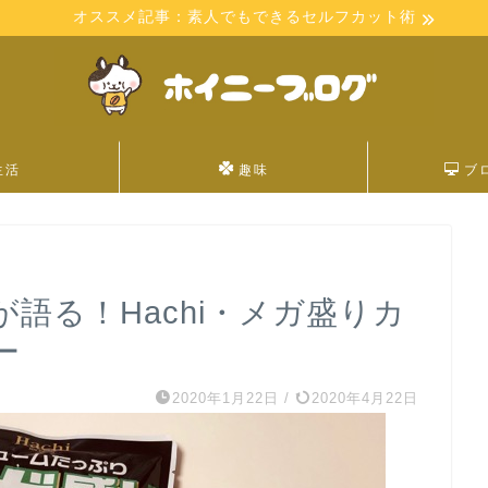
オススメ記事：素人でもできるセルフカット術
生活
趣味
ブ
語る！Hachi・メガ盛りカ
ー
2020年1月22日
/
2020年4月22日