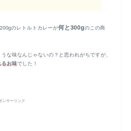
何と300g
200gのレトルトカレーが
のこの商
ような味なんじゃないの？と思われがちですが、
れるお味
でした！
ポンサーリンク