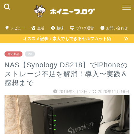
レビュー
生活
趣味
ブログ運営
お問い合わせ
オススメ記事：素人でもできるセルフカット術
電化製品
PR
NAS【Synology DS218】でiPhoneの
ストレージ不足を解消！導入〜実践＆
感想まで
2019年8月18日
/
2020年11月16日