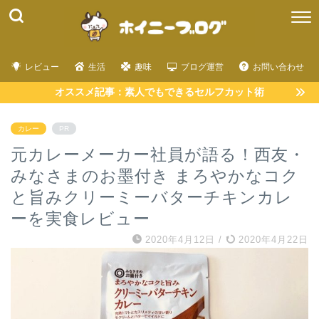
レビュー
生活
趣味
ブログ運営
お問い合わせ
オススメ記事：素人でもできるセルフカット術
カレー
PR
元カレーメーカー社員が語る！西友・
みなさまのお墨付き まろやかなコク
と旨みクリーミーバターチキンカレ
ーを実食レビュー
2020年4月12日
/
2020年4月22日