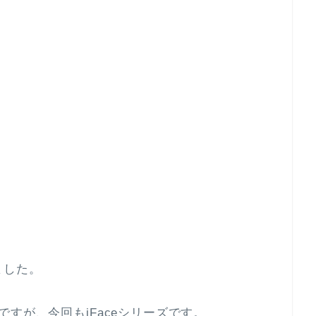
ました。
すが、今回もiFaceシリーズです。