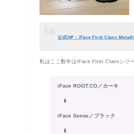
公式HP：iFace First Class Meta
私はここ数年はiFace First Clas
iFace ROOT.CO／カーキ
⬇︎
iFace Sense／ブラック
⬇︎