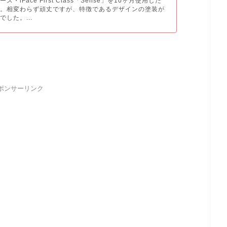
ケース・iFace First Class「Sense」を10ヶ月使用した
す。相変わらず頑丈ですが、特徴であるデザインの塗装が
した。...
ポンサーリンク