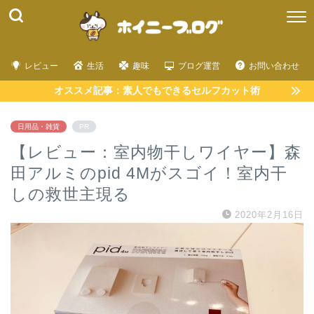
レビュー
生活
趣味
ブログ運営
お問い合わせ
オススメ記事：素人でもできるセルフカット術
日用品・雑貨
PR
【レビュー：室内物干しワイヤー】森
田アルミのpid 4Mがスゴイ！室内干
しの救世主現る
2020年2月16日