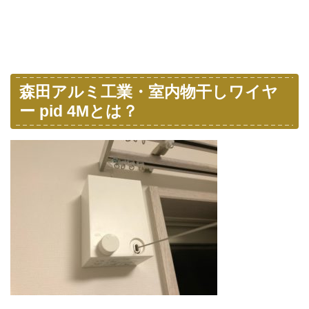
森田アルミ工業・室内物干しワイヤ
ー pid 4Mとは？