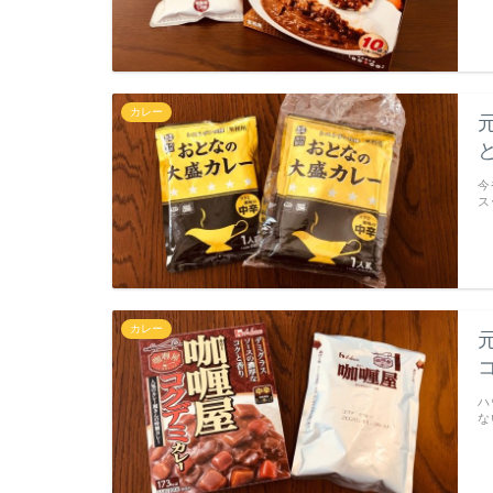
カレー
今
ス
カレー
ハ
な