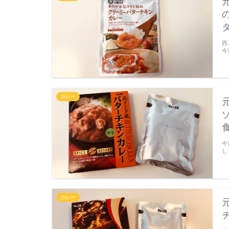
西
今
カレー
今
し
カレー