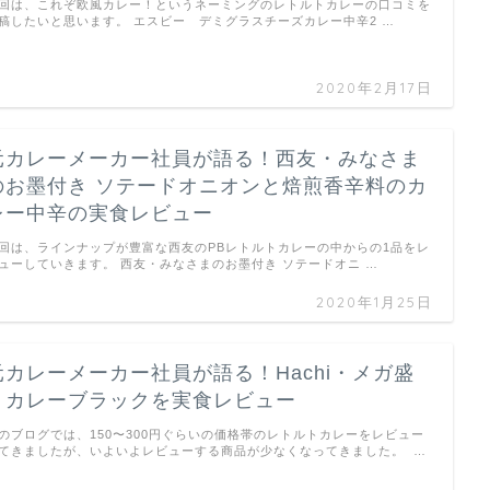
回は、これぞ欧風カレー！というネーミングのレトルトカレーの口コミを
稿したいと思います。 エスビー デミグラスチーズカレー中辛2 …
2020年2月17日
元カレーメーカー社員が語る！西友・みなさま
のお墨付き ソテードオニオンと焙煎香辛料のカ
レー中辛の実食レビュー
回は、ラインナップが豊富な西友のPBレトルトカレーの中からの1品をレ
ューしていきます。 西友・みなさまのお墨付き ソテードオニ …
2020年1月25日
元カレーメーカー社員が語る！Hachi・メガ盛
りカレーブラックを実食レビュー
のブログでは、150〜300円ぐらいの価格帯のレトルトカレーをレビュー
てきましたが、いよいよレビューする商品が少なくなってきました。 …