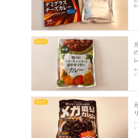
今
投
カレー
今
ビ
カレー
こ
し