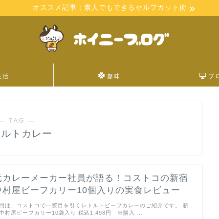
オススメ記事：素人でもできるセルフカット術
生活
趣味
ブ
― TAG ―
トルトカレー
元カレーメーカー社員が語る！コストコの新宿
中村屋ビーフカリー10個入りの実食レビュー
回は、コストコで一際目を引くレトルトビーフカレーのご紹介です。 新
中村屋ビーフカリー10袋入り 税込1,498円 ※購入 …