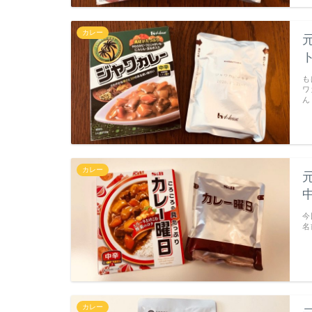
カレー
も
ワ
ん
カレー
今
名
カレー