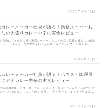
2020年10月13日
元カレーメーカー社員が語る！業務スーパーお
となの大盛りカレー中辛の実食レビュー
や完全に「あなたの町の激安スーパー」としての立ち位置を確立した業務
ーパー。 今回は、その中でもいつも目立つ所に置かれている激安カレ …
2020年9月28日
元カレーメーカー社員が語る！ハウス・咖喱屋
コクデミカレー中辛の実食レビュー
ウスの咖喱屋（カリー屋）カレーと言えば、食べたことがない人の方が少
いぐらいではないでしょうか？ 前回、中辛を食べてちょっぴり辛口採 …
2020年4月24日